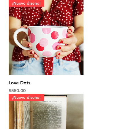
¡Nuevo diseño!
Love Dots
Precio
$550.00
¡Nuevo diseño!