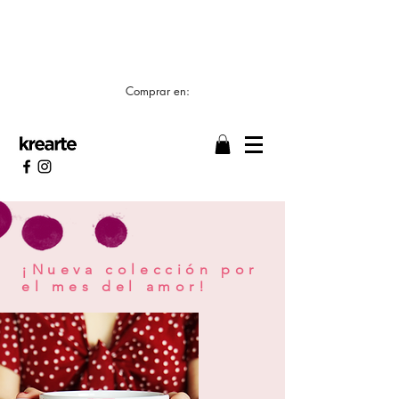
📣 LOS TIEMPOS DE ELABORACIÓN SON DE
7/8 DÍAS HÁBILES 🖌️
Comprar en:
¡Nueva colección por
el mes del amor!