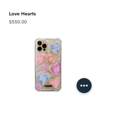
Love Hearts
Precio
$550.00
Love yourself
Precio
$550.00