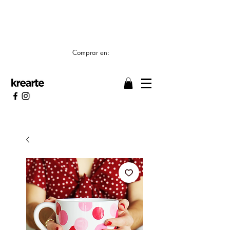
📣 LOS TIEMPOS DE ELABORACIÓN SON DE
7/8 DÍAS HÁBILES 🖌️
Comprar en: