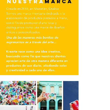
NUESTRA
MARCA
Creada en 2018, en Mazatlán, Sinaloa.
Somos una marca mexicana dedicada a la
elaboración de productos pintados a mano,
con el fin de promover el arte local y
distinguirnos como una marca de diseños
únicos y personalizados.
Una de las maneras más bonitas de
expresarnos es a través del arte...
Krearte
nace como una idea creativa,
buscando como fin que nuestros clientes
aprecien arte de otra manera diferente en
productos de uso diario, añadiendo color
y creatividad a cada uno de ellos.