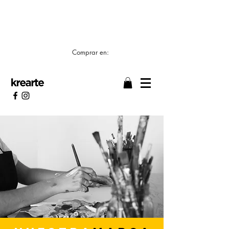
📣 LOS TIEMPOS DE ELABORACIÓN SON DE
7/8 DÍAS HÁBILES 🖌️
Comprar en: