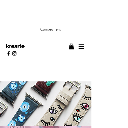
📣 LOS TIEMPOS DE ELABORACIÓN SON DE
7/8 DÍAS HÁBILES 🖌️
Comprar en: