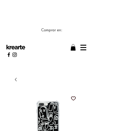
📣 LOS TIEMPOS DE ELABORACIÓN SON DE
7/8 DÍAS HÁBILES 🖌️
Comprar en: