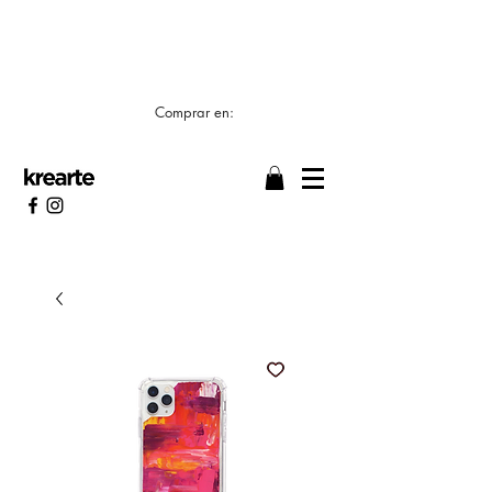
📣 LOS TIEMPOS DE ELABORACIÓN SON DE
7/8 DÍAS HÁBILES 🖌️
Comprar en: