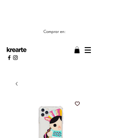
📣 LOS TIEMPOS DE ELABORACIÓN SON DE
7/8 DÍAS HÁBILES 🖌️
Comprar en: