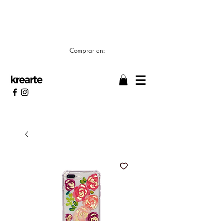
📣 LOS TIEMPOS DE ELABORACIÓN SON DE
7/8 DÍAS HÁBILES 🖌️
Comprar en: