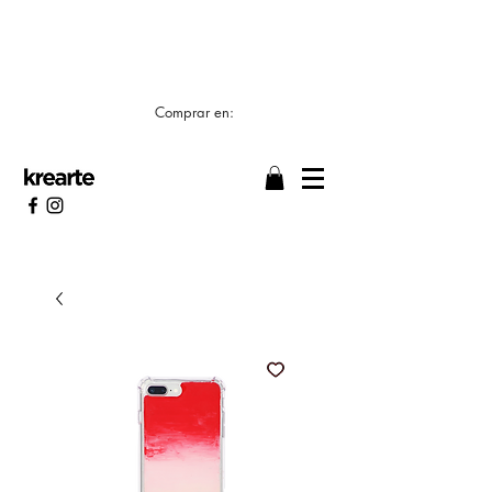
📣 LOS TIEMPOS DE ELABORACIÓN SON DE
7/8 DÍAS HÁBILES 🖌️
Comprar en: