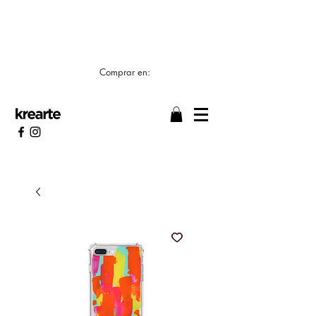
📣 LOS TIEMPOS DE ELABORACIÓN SON DE
7/8 DÍAS HÁBILES 🖌️
Comprar en: