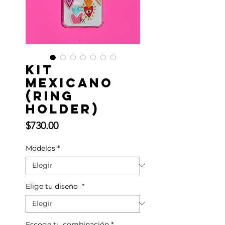
Kit
Mexicano
(Ring
Holder)
Precio
$730.00
Modelos
*
Elige tu diseño
*
Escoge tu combinación
*