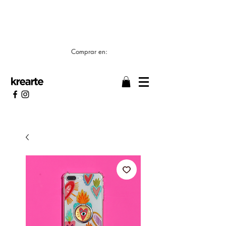
📣 LOS TIEMPOS DE ELABORACIÓN SON DE
7/8 DÍAS HÁBILES 🖌️
Comprar en: