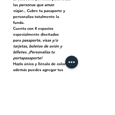
las
personas que aman
viajar...
Cubre tu pasaporte y
personaliza totalmente la
funda.
Cuenta con 4 espacios
especialmente diseñados
para
pasaporte, visas y/o
tarjetas, boletos de avión y
billetes. ¡Personaliza tu
portapasaporte!
Házlo único y llénalo de color...
además puedes agregar tus
iniciales o elegir tu frase de
viaje favorita...
👩‍🎨🎨🖌 Tiempo de
elaboración:
Como es un
producto pintado a mano su
tiempo de elaboración es de 3-4