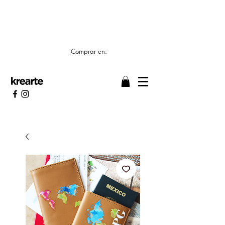
📣 LOS TIEMPOS DE ELABORACIÓN SON DE
7/8 DÍAS HÁBILES 🖌️
Comprar en: