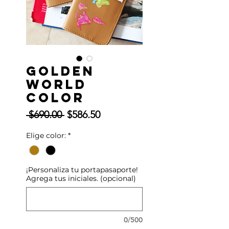
Golden
World
Color
Precio
Precio
 $690.00 
$586.50
de
Elige color:
*
oferta
¡Personaliza tu portapasaporte!
Agrega tus iniciales. (opcional)
0/500