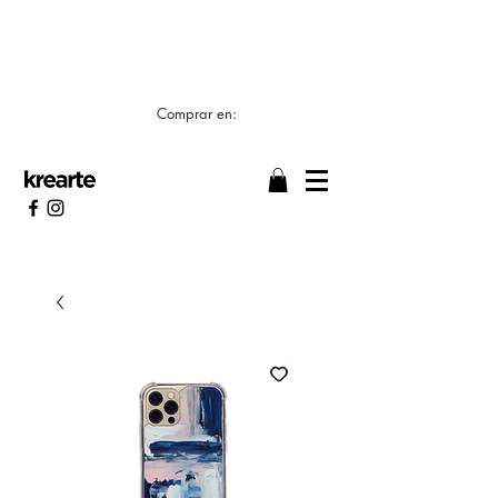
📣 LOS TIEMPOS DE ELABORACIÓN SON DE
7/8 DÍAS HÁBILES 🖌️
Comprar en: