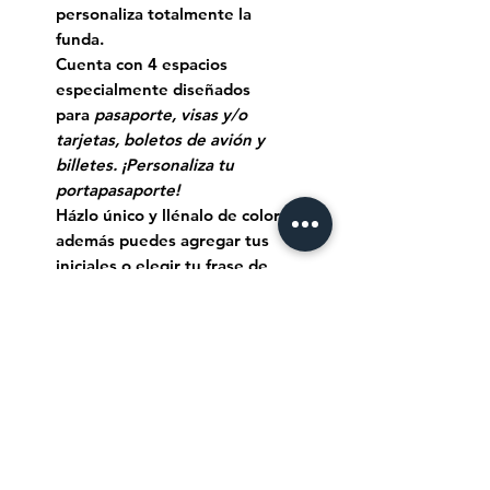
personaliza totalmente la
funda.
Cuenta con 4 espacios
especialmente diseñados
para
pasaporte, visas y/o
tarjetas, boletos de avión y
billetes. ¡Personaliza tu
portapasaporte!
Házlo único y llénalo de color...
además puedes agregar tus
iniciales o elegir tu frase de
viaje favorita...
👩‍🎨🎨🖌 Tiempo de
elaboración:
Como es un
producto pintado a mano su
tiempo de elaboración es de 3-4
hábiles.