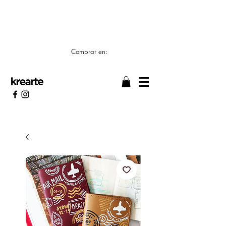
📣 LOS TIEMPOS DE ELABORACIÓN SON DE
7/8 DÍAS HÁBILES 🖌️
Comprar en: