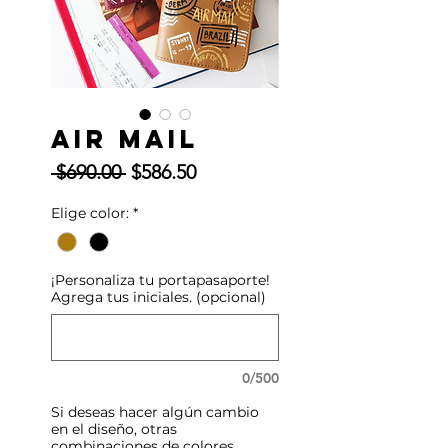
Air Mail
Precio
Precio
 $690.00 
$586.50
de
Elige color:
*
oferta
¡Personaliza tu portapasaporte!
Agrega tus iniciales. (opcional)
0/500
Si deseas hacer algún cambio
en el diseño, otras
combinaciones de colores...