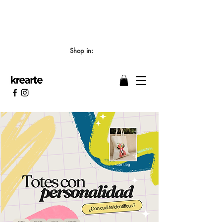
📣 LOS TIEMPOS DE ELABORACIÓN SON DE
7/8 DÍAS HÁBILES 🖌️
Shop in: