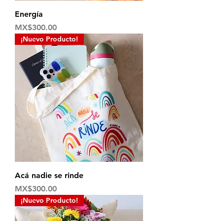
Energía
Price
MX$300.00
¡Nuevo Producto!
Acá nadie se rinde
Price
MX$300.00
¡Nuevo Producto!