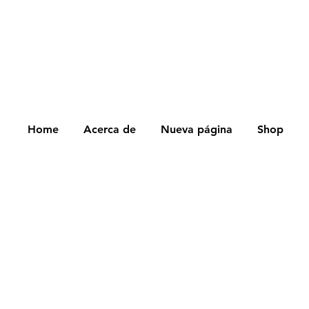
S TIEMPOS DE ELABORACIÓN SON DE 7/8 DÍAS HÁBILES 
Home
Acerca de
Nueva página
Shop