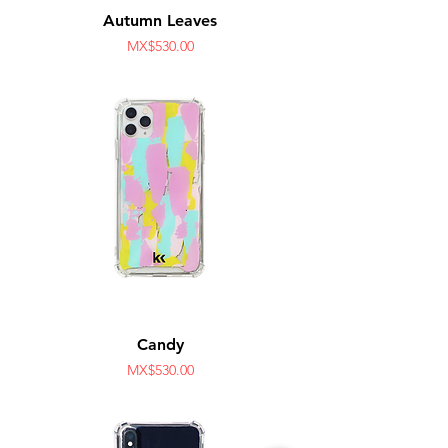
Autumn Leaves
Price
MX$530.00
Candy
Price
MX$530.00