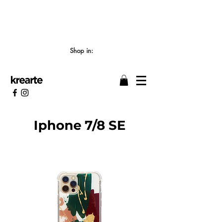
📣 LOS TIEMPOS DE ELABORACIÓN SON DE
7/8 DÍAS HÁBILES 🖌️
Shop in:
Iphone 7/8 SE