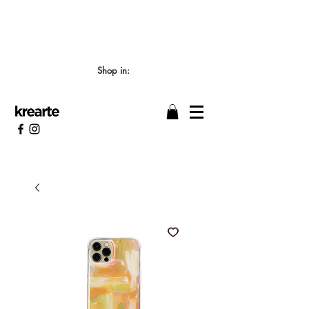
📣 LOS TIEMPOS DE ELABORACIÓN SON DE
7/8 DÍAS HÁBILES 🖌️
Shop in: