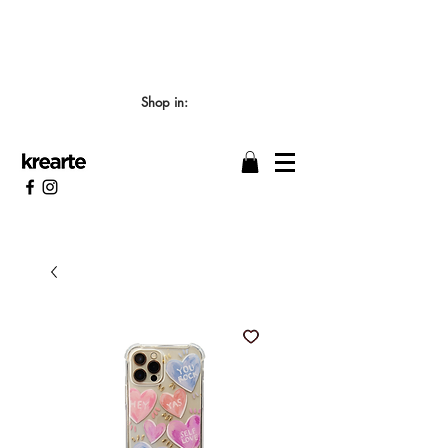
📣 LOS TIEMPOS DE ELABORACIÓN SON DE
7/8 DÍAS HÁBILES 🖌️
Shop in: