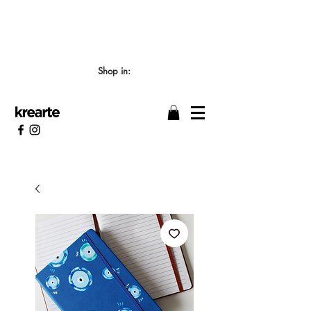
📣 LOS TIEMPOS DE ELABORACIÓN SON DE
7/8 DÍAS HÁBILES 🖌️
Shop in: