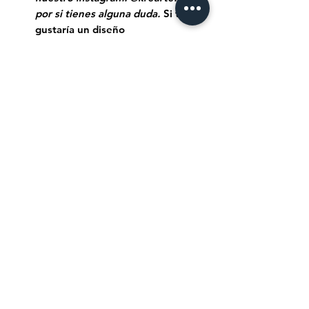
por si tienes alguna duda.
Si te
gustaría un diseño
personalizado puedes hacerlo
por nuestra página de
Instagram.
Other products you
might like