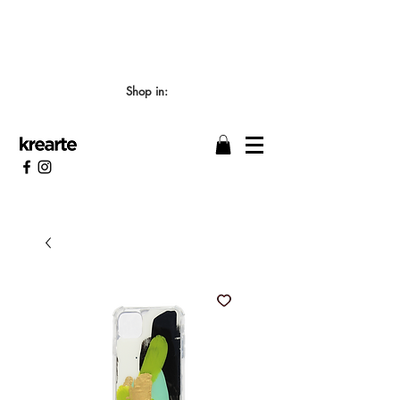
📣 LOS TIEMPOS DE ELABORACIÓN SON DE
7/8 DÍAS HÁBILES 🖌️
Shop in: