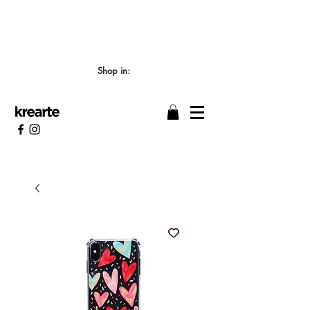
📣 LOS TIEMPOS DE ELABORACIÓN SON DE
7/8 DÍAS HÁBILES 🖌️
Shop in: