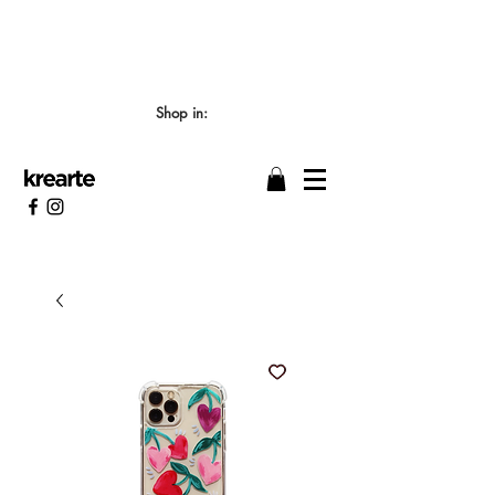
📣 LOS TIEMPOS DE ELABORACIÓN SON DE
7/8 DÍAS HÁBILES 🖌️
Shop in: