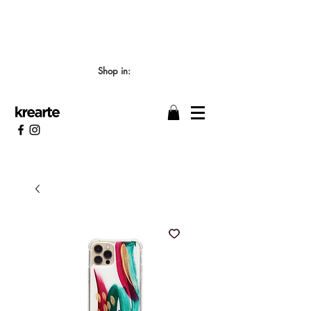
📣 LOS TIEMPOS DE ELABORACIÓN SON DE
7/8 DÍAS HÁBILES 🖌️
Shop in: