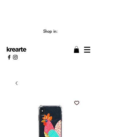
📣 LOS TIEMPOS DE ELABORACIÓN SON DE
7/8 DÍAS HÁBILES 🖌️
Shop in: